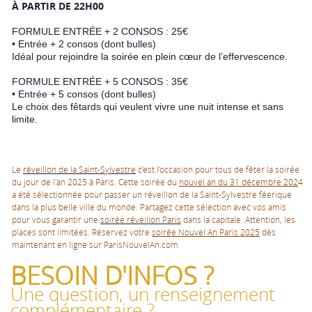
À PARTIR DE 22H00
FORMULE ENTRÉE + 2 CONSOS : 25€
• Entrée + 2 consos (dont bulles)
Idéal pour rejoindre la soirée en plein cœur de l’effervescence.
FORMULE ENTRÉE + 5 CONSOS : 35€
• Entrée + 5 consos (dont bulles)
Le choix des fêtards qui veulent vivre une nuit intense et sans
limite.
Le
réveillon de la Saint-Sylvestre
c’est l’occasion pour tous de fêter la soirée
du jour de l'an 2025 à Paris. Cette soirée du
nouvel an du 31 décembre 202
4
a été sélectionnée pour passer un réveillon de la Saint-Sylvestre féerique
dans la plus belle ville du monde. Partagez cette sélection avec vos amis
pour vous garantir une
soirée réveillon Paris
dans la capitale. Attention, les
places sont limitées. Réservez votre
soirée Nouvel An Paris 2025
dès
maintenant en ligne sur ParisNouvelAn.com
BESOIN D'INFOS ?
Une question, un renseignement
complémentaire ?