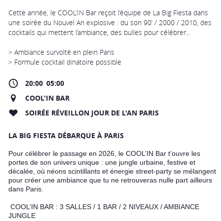
Cette année, le COOL’IN Bar reçoit l’équipe de La Big Fiesta dans
une soirée du Nouvel An explosive : du son 90’ / 2000 / 2010, des
cocktails qui mettent l’ambiance, des bulles pour célébrer...
> Ambiance survolté en plein Paris
> Formule cocktail dinatoire possible
20:00
05:00
COOL'IN BAR
SOIRÉE RÉVEILLON JOUR DE L'AN PARIS
LA BIG FIESTA DÉBARQUE À PARIS
Pour célébrer le passage en 2026, le COOL’IN Bar t’ouvre les
portes de son univers unique : une jungle urbaine, festive et
décalée, où néons scintillants et énergie street-party se mélangent
pour créer une ambiance que tu ne retrouveras nulle part ailleurs
dans Paris.
COOL’IN BAR : 3 SALLES / 1 BAR / 2 NIVEAUX / AMBIANCE
JUNGLE