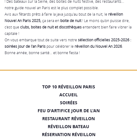
! Des
bateaux sur la Seine
, des boites de nuits festive, des
restaurants
...
notre guide
nouvel an Paris
est le plus complet possible.
Avis aux fêtards prêts à faire la java jusqu'au bout de la nuit, le
réveillon
Nouvel An Paris 2025,
ça sera en
boite de nuit
! Le moins qu'on puisse dire,
c'est que
clubs, boites de nuit et discothèques
entendent bien faire vibrer la
capitale !
On vous embarque tout de suite vers notre
sélection officielles 2025-2026 :
soirées jour de l'an Paris
pour célébrer le
réveillon du Nouvel An 2026
.
Bonne année, bonne santé... et bonne fiesta !
TOP 10 RÉVEILLON PARIS
ACCUEIL
SOIRÉES
FEU D'ARTIFICE JOUR DE L'AN
RESTAURANT RÉVEILLON
RÉVEILLON BATEAU
RÉSERVATION RÉVEILLON