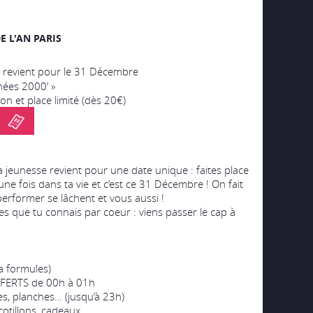
E L'AN PARIS
revient pour le 31 Décembre
ées 2000’ »
on et place limité (dès 20€)
 jeunesse revient pour une date unique : faites place
 une fois dans ta vie et c’est ce 31 Décembre ! On fait
performer se lâchent et vous aussi !
s que tu connais par coeur : viens passer le cap à
a formules)
FERTS de 00h à 01h
es, planches… (jusqu’à 23h)
otillons, cadeaux…