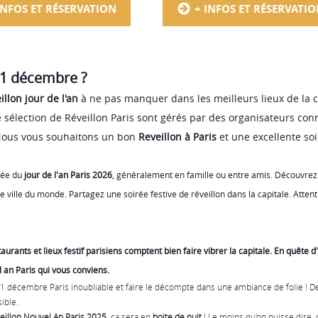
INFOS ET RÉSERVATION
+ INFOS ET RÉSERVATI
 31 décembre ?
illon jour de l'an
à ne pas manquer dans les meilleurs lieux de la
 sélection de
Réveillon Paris
sont gérés par des organisateurs con
 Nous vous souhaitons un bon
Reveillon à Paris
et une excellente
soi
ivée du
jour de l'an Paris 2026
, généralement en famille ou entre amis. Découvrez 
lle ville du monde. Partagez une soirée festive de réveillon dans la capitale. Atten
aurants et lieux festif parisiens comptent bien faire vibrer la capitale. En quête 
l an Paris
qui vous conviens.
31 décembre Paris
inoubliable et faire le décompte dans une ambiance de folie ! 
ible.
eillon Nouvel An Paris 2025,
ça sera en
boite de nuit
! Le moins qu'on puisse dire, 