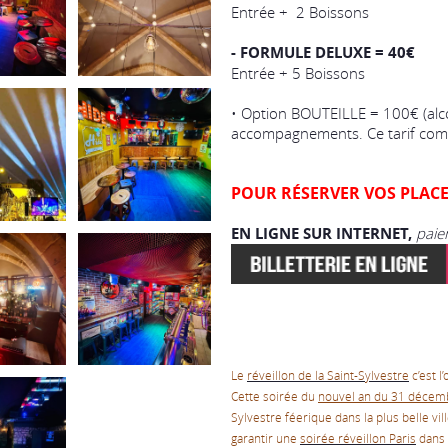
Entrée + 2 Boissons
- FORMULE DELUXE = 40€
Entrée + 5 Boissons
• Option BOUTEILLE = 100€ (alcoo
accompagnements. Ce tarif comp
POUR RÉSERVER VOS PLACE
EN LIGNE SUR INTERNET,
paie
Le
réveillon de la Saint-Sylvestre
c’est l
Cette soirée du
nouvel an du 31 décem
Sylvestre féerique dans la plus belle v
garantir une
soirée réveillon Paris
dans l