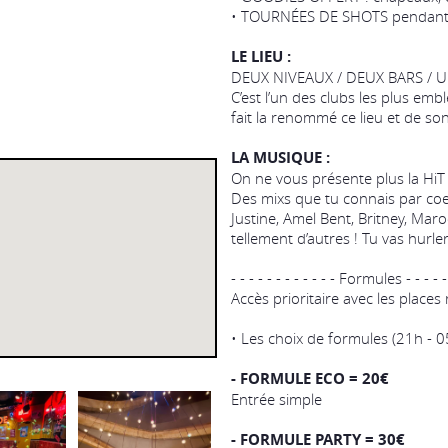
• TOURNÉES DE SHOTS pendant
LE LIEU :
DEUX NIVEAUX / DEUX BARS / U
C’est l’un des clubs les plus emb
fait la renommé ce lieu et de s
LA MUSIQUE :
On ne vous présente plus la Hi
Des mixs que tu connais par coe
Justine, Amel Bent, Britney, Mar
tellement d’autres ! Tu vas hurle
- - - - - - - - - - - - Formules - - - - - 
Accès prioritaire avec les places
• Les choix de formules (21h - 0
- FORMULE ECO = 20€
Entrée simple
- FORMULE PARTY = 30€