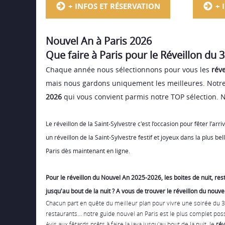
+ INFOS ET RÉSERVATION
+ 
Nouvel An à Paris 202
6
Que faire à Paris pour le Réveillon du
Chaque année nous sélectionnons pour vous les
réve
mais nous gardons uniquement les meilleures. Notre
2026
qui vous convient parmis notre TOP sélection.
Le
réveillon de la Saint-Sylvestre
c'est l’occasion pour fêter l’arr
un réveillon de la Saint-Sylvestre festif et joyeux dans la plus be
Paris
dès maintenant en ligne.
Pour le
réveillon du Nouvel An
2025-2026, les boites de nuit, rest
jusqu'au bout de la nuit ? A vous de trouver le
réveillon du nouve
Chacun part en quête du meilleur plan pour vivre une
soirée du 
restaurants
... notre guide
nouvel an Paris
est le plus complet poss
Avis aux fêtards prêts à faire la java jusqu'au bout de la nuit, le
rév