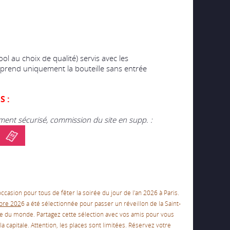
l au choix de qualité) servis avec les
rend uniquement la bouteille sans entrée
S :
ment sécurisé, commission du site en supp. :
’occasion pour tous de fêter la soirée du jour de l'an 2026 à Paris.
bre 202
6
a été sélectionnée pour passer un réveillon de la Saint-
ille du monde. Partagez cette sélection avec vos amis pour vous
a capitale. Attention, les places sont limitées. Réservez votre