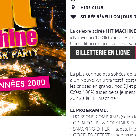
HIDE CLUB
SOIRÉE RÉVEILLON JOUR D
La célèbre soirée
HIT MACHINE
« Nouvel an 100% tubes des ann
Une édition unique sur réservati
La plus connue des soirées de ta
à un Nouvel An ultra festif, c’est
les choses en grand : nos DJ et 
Cc’est 100% tubes de ta jeunesse
2026 à la HiT Machine !
LE PROGRAMME :
• BOISSONS COMPRISES (selon l
• OPEN COUPE & COCKTAILS OF
• SNACKING OFFERT : tapas, frit
• GOODIES OFFERT : chapeaux, c