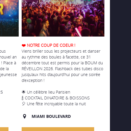
❤️ NOTRE COUP DE COEUR !
vous
Viens briller sous les projecteurs et danser
nouvel an
au rythme des boules à facette, ce 31
! Place à
décembre tout est permis pour la BOUM du
de la
RÉVEILLON 2026. Flashback des tubes disco
 jeunesse
jusqu’aux hits d’aujourd’hui pour une soirée
d’exception !
25
🌟 Un célèbre lieu Parisien
🍾 COCKTAIL DINATOIRE & BOISSONS
🎈 Une fête incroyable toute la nuit
MIAMI BOULEVARD