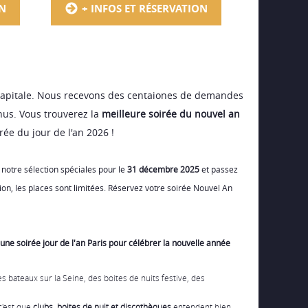
ON
+ INFOS ET RÉSERVATION
 capitale. Nous recevons des centaiones de demandes
nus. Vous trouverez la
meilleure soirée du
nouvel an
rée du jour de l'an 2026 !
notre sélection spéciales pour le
31 décembre 2025
et passez
tion, les places sont limitées. Réservez votre
soirée Nouvel An
d'une
soirée jour de l'an Paris
pour célébrer la nouvelle année
Des
bateaux sur la Seine
, des boites de nuits festive, des
c'est que
clubs, boites de nuit et discothèques
entendent bien