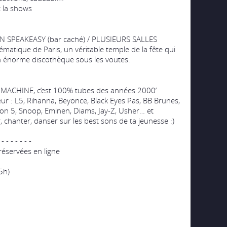
 la shows
N SPEAKEASY (bar caché) / PLUSIEURS SALLES
lématique de Paris, un véritable temple de la fête qui
on énorme discothèque sous les voutes.
T MACHINE, c’est 100% tubes des années 2000’
ur : L5, Rihanna, Beyonce, Black Eyes Pas, BB Brunes,
oon 5, Snoop, Eminen, Diams, Jay-Z, Usher… et
r, chanter, danser sur les best sons de ta jeunesse :)
- - - - - - -
 réservées en ligne
5h)