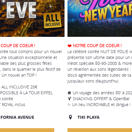
 COUP DE COEUR !
❤️ NOTRE COUP DE COEUR !
oirée tout compris pour un nouvel
La célèbre soirée NUIT DE FOLIE 
! Une situation exceptionnelle et
présente son ultime date pour un 
nable des plus grosses fêtes
inédit spéciale 80-90-2000 & more 
, dans le quartier le plus festif de
un réveillon aux sons légendaires : 
e. Un nouvel an TOP !
disco agrémentée des tubes de ta
jusqu’aux sons d’aujourd’hui.
E ALL INCLUSIVE 20€
 POSSIBLE À LA TOUR EIFFEL
🪩 Un voyage des années 80' à 20
a soirée
🍹 SNACKING OFFERT & OpenBar
 ROYAL inclus
✨ Un lieu INCROYABLE et dingue !
IFORNIA AVENUE
TIKI PLAYA