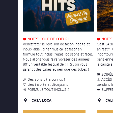
❤️ NOTRE COUP DE COEUR !
❤️ NOTRE
Venez fêter le réveillon de façon inédite et
C’est LA s
inoubliable : diner musical et festif en
an festif 
formule tout inclus (repas, boissons et fête).
incontour
Nous allons vous faire voyager des années
parisienne
80’ un véritable festival de HITS : on vous
la capital
garantit des tubes et rien que des tubes !
🎟️ SOIRÉ
🎉 Des sons ultra connus !
🗼 ACCÈS
🌴 Lieu insolite et dépaysant
pendant l
🥂 FORMULE TOUT INCLUS :)
👑 BUFFET
CASA LOCA
CAL